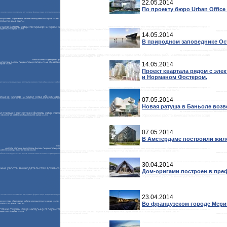
22.05.2014
По проекту бюро Urban Office
14.05.2014
В природном заповеднике Ос
14.05.2014
Проект квартала рядом с эле
и Норманом Фостером.
07.05.2014
Новая ратуша в Баньоле возвед
07.05.2014
В Амстердаме построили жило
30.04.2014
Дом-оригами построен в преф
23.04.2014
Во французском городе Мери