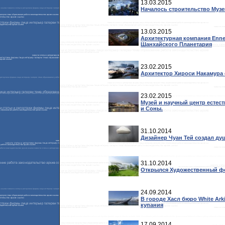
13.03.2015
Началось строительство Музе
13.03.2015
Архитектурная компания Enne
Шанхайского Планетария
23.02.2015
Архитектор Хироси Накамура
23.02.2015
Музей и научный центр естес
и Соны.
31.10.2014
Дизайнер Чуан Тей создал ду
31.10.2014
Открылся Художественный фон
24.09.2014
В городе Хасл бюро White Ark
купания
17.09.2014