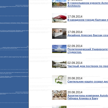
В горнолыжном курорте Аспен
Architects
17.09.2014
В канадском городе Калгари 
17.09.2014
Дизайнер Алессио Бассан соз
02.09.2014
Политехнический Университе
студентов.
02.09.2014
Частный дом построен по прое
20.08.2014
Светильник-кашпо создал диз
20.08.2014
Архитекторы компании Autob
Гейдара Алиева в Баку