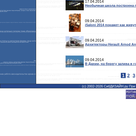
17.04.2014
Необычная школа построена п
09.04.2014
iSaloni 2014 покажет как жив
09.04.2014
Архитекторы Herault Arnod A
09.04.2014
В Дании, на берегу залива в 
1
2
3
(с) 2002-2026 СибДИЗАЙН.ру При 