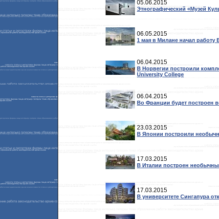
05.06.2015
Этнографический «Музей Кул
06.05.2015
1 мая в Милане начал работу 
06.04.2015
В Норвегии построили компле
University College
06.04.2015
Во Франции будет построен в
23.03.2015
В Японии построили необыч
17.03.2015
В Италии построен необычны
17.03.2015
В университете Сингапура о