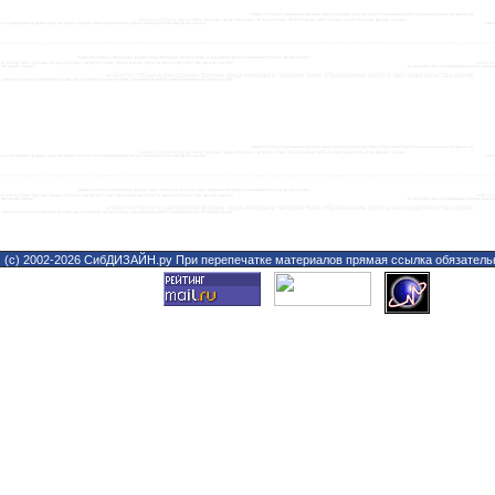
(с) 2002-2026 СибДИЗАЙН.ру При перепечатке материалов прямая ссылка обязатель