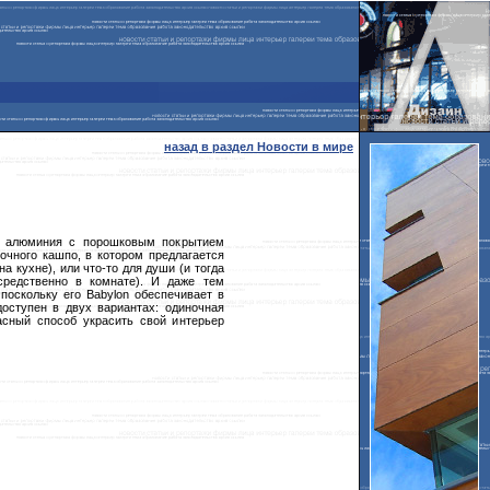
назад в раздел Новости в мире
из алюминия с порошковым покрытием
очного кашпо, в котором предлагается
а кухне), или что-то для души (и тогда
средственно в комнате). И даже тем
поскольку его Babylon обеспечивает в
оступен в двух вариантах: одиночная
асный способ украсить свой интерьер