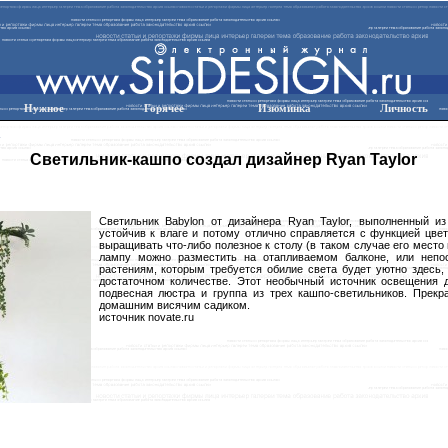
Нужное
Горячее
Изюминка
Личность
Светильник-кашпо создал дизайнер Ryan Taylor
Светильник Babylon от дизайнера Ryan Taylor, выполненный 
устойчив к влаге и потому отлично справляется с функцией цвет
выращивать что-либо полезное к столу (в таком случае его место н
лампу можно разместить на отапливаемом балконе, или непо
растениям, которым требуется обилие света будет уютно здесь, 
достаточном количестве. Этот необычный источник освещения д
подвесная люстра и группа из трех кашпо-светильников. Прекр
домашним висячим садиком.
источник novate.ru