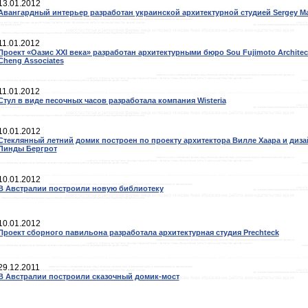
13.01.2012
Авангардный интерьер разработан украинской архитектурной студией Sergey M
11.01.2012
Проект «Оазис XXI века» разработан архитектурными бюро Sou Fujimoto Architect
Cheng Associates
11.01.2012
Стул в виде песочных часов разработала компания Wisteria
10.01.2012
Стеклянный летний домик построен по проекту архитектора Вилле Хаара и диза
Линды Бергрот
10.01.2012
В Австралии построили новую библиотеку
10.01.2012
Проект сборного павильона разработала архитектурная студия Prechteck
29.12.2011
В Австралии построили сказочный домик-мост