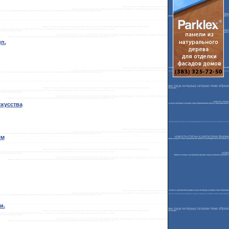
gn.
скусства
ем
и.