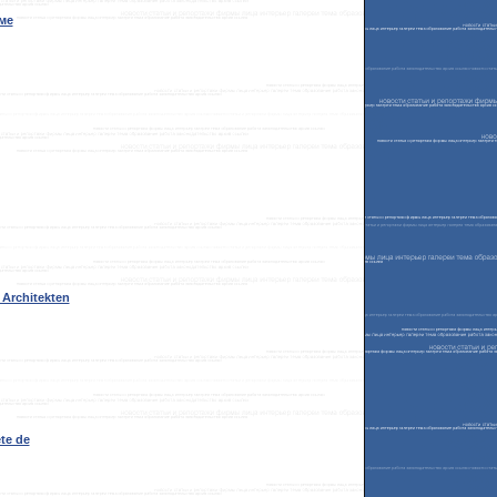
ме
Architekten
te de