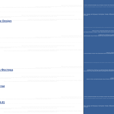
e Design
а Фостера
итае
9.81