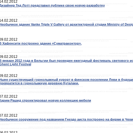
14.02.2012
Дизайнер Тед Лотт представил публике свою новую разработку
14.02.2012
Необычное здание Vanke Triple V Gallery от архитектурной студии Ministry of Desi
09.02.2012
В Хафенсити построено здание «Суматраконтор».
09.02.2012
В январе 2012 года в Бельгии был проведен ежегодный фестиваль светового и
Ghent Light Festival
09.02.2012
Ныне существующий горнолыжный курорт в финском поселении Леви в будущ
превратится в горнолыжную деревню Куталаки.
07.02.2012
Карим Рашид спроектировал новую коллекцию мебели
07.02.2012
Необычное сооружение под названием Гнездо аиста построено на ферме в Чехи
06.02.2012