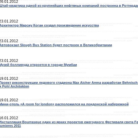
26.01.2012
Штаб-квартира одной из крупнейших нефтяных компаний построена в Роттерда
23.01.2012
Архитектор Марсиу Коган создал произведение искусства
23.01.2012
Автовокзал Slough Bus Station будет построен в Великобритании
23.01.2012
Музей болливуда откроется в городе Мумбаи
19.01.2012
Проект реконструкции ледового стадиона Max Aicher Arena разработан Behnisch 
и Pohl Architekten
19.01.2012
Мини-отель «A room for london» расположился на лондонской набережной
16.01.2012
Инсталляция Bourrasque один из ярких проектов ежегодного Фестиваля света Fe
lumieres 2011