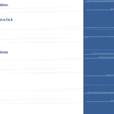
akhno.
s и Fei &
йнера