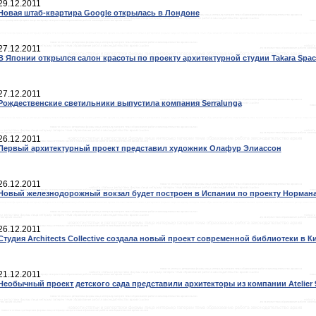
29.12.2011
Новая штаб-квартира Google открылась в Лондоне
27.12.2011
В Японии открылся салон красоты по проекту архитектурной студии Takara Spac
27.12.2011
Рождественские светильники выпустила компания Serralunga
26.12.2011
Первый архитектурный проект представил художник Олафур Элиассон
26.12.2011
Новый железнодорожный вокзал будет построен в Испании по проекту Норман
26.12.2011
Студия Architects Collective создала новый проект современной библиотеки в К
21.12.2011
Необычный проект детского сада представили архитекторы из компании Atelier 