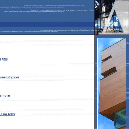
e для
ского бутика
отного
» на тему