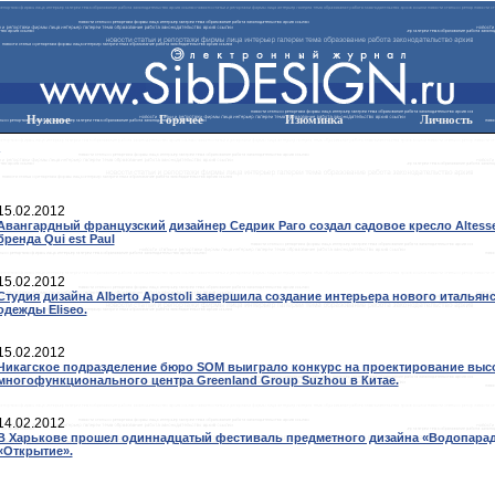
Нужное
Горячее
Изюминка
Личность
15.02.2012
Авангардный французский дизайнер Седрик Раго создал садовое кресло Altess
бренда Qui est Paul
15.02.2012
Студия дизайна Alberto Apostoli завершила создание интерьера нового итальян
одежды Eliseo.
15.02.2012
Чикагское подразделение бюро SOM выиграло конкурс на проектирование выс
многофункционального центра Greenland Group Suzhou в Китае.
14.02.2012
В Харькове прошел одиннадцатый фестиваль предметного дизайна «Водопарад
«Открытие».