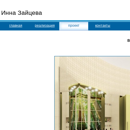
Инна Зайцева
главная
реализация
проект
контакты
В