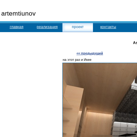
artemtiunov
главная
реализация
проект
контакты
As
<< предыдущий
на этот раз и Икее