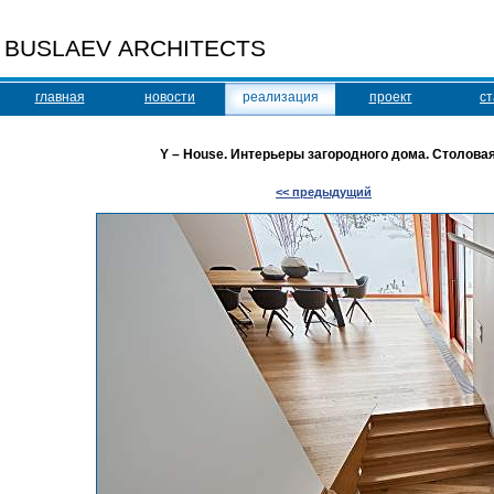
BUSLAEV ARCHITECTS
главная
новости
реализация
проект
ст
Y – House. Интерьеры загородного дома. Столовая.
<< предыдущий