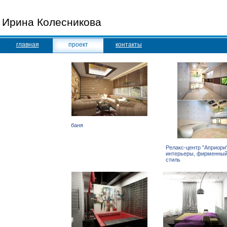
Ирина Колесникова
главная
проект
контакты
баня
Релакс-центр "Априори"
интерьеры, фирменны
стиль