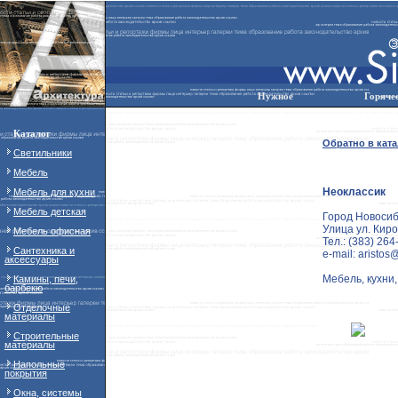
Нужное
Горяче
Каталог
Обратно в ката
Светильники
Мебель
Неоклассик
Мебель для кухни
Мебель детская
Город Новосиб
Улица ул. Киро
Мебель офисная
Тел.: (383) 264
Сантехника и
e-mail: aristos@
аксессуары
Мебель, кухни,
Камины, печи,
барбекю
Отделочные
материалы
Строительные
материалы
Напольные
покрытия
Окна, системы